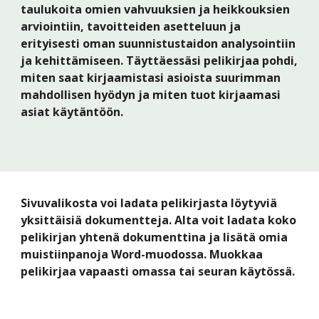
taulukoita omien vahvuuksien ja heikkouksien 
arviointiin, tavoitteiden asetteluun ja 
erityisesti oman suunnistustaidon analysointiin 
ja kehittämiseen. Täyttäessäsi pelikirjaa pohdi, 
miten saat kirjaamistasi asioista suurimman 
mahdollisen hyödyn ja miten tuot kirjaamasi 
asiat käytäntöön. 
Sivuvalikosta voi ladata pelikirjasta löytyviä 
yksittäisiä dokumentteja. Alta voit ladata koko 
pelikirjan yhtenä dokumenttina ja lisätä omia 
muistiinpanoja Word-muodossa. Muokkaa 
pelikirjaa vapaasti omassa tai seuran käytössä.