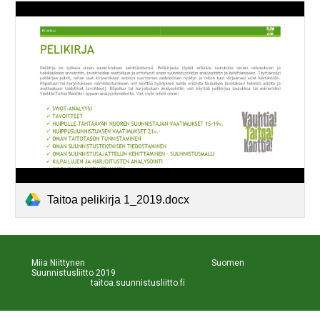
Taitoa pelikirja 1_2019.docx
Miia Niittynen                                                           Suomen 
Suunnistusliitto 2019                                                             
taitoa.suunnistusliitto.fi 