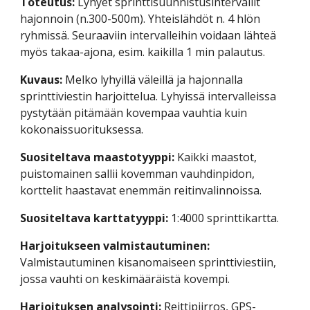
Toteutus: 
Lyhyet sprinttisuunnistusintervallit 
hajonnoin (n.300-500m). Yhteislähdöt n. 4 hlön 
ryhmissä. Seuraaviin intervalleihin voidaan lähteä 
myös takaa-ajona, esim. kaikilla 1 min palautus.
Kuvaus:
 Melko lyhyillä väleillä ja hajonnalla 
sprinttiviestin harjoittelua. Lyhyissä intervalleissa 
pystytään pitämään kovempaa vauhtia kuin 
kokonaissuorituksessa.
Suositeltava maastotyyppi:
 Kaikki maastot, 
puistomainen sallii kovemman vauhdinpidon, 
korttelit haastavat enemmän reitinvalinnoissa.
Suositeltava karttatyyppi: 
1:4000 sprinttikartta.
Harjoitukseen valmistautuminen:
Valmistautuminen kisanomaiseen sprinttiviestiin, 
jossa vauhti on keskimääräistä kovempi.
Harjoituksen analysointi: 
Reittipiirros, GPS-