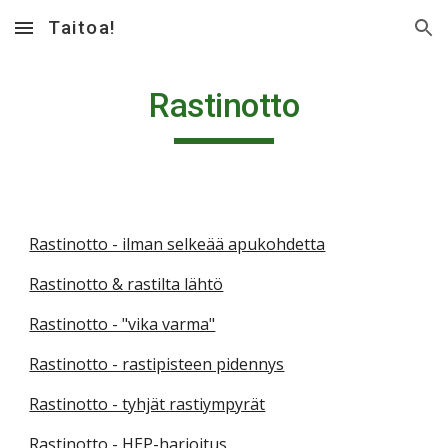
Taitoa!
Skip to main content
Skip to navigation
Rastinotto
Rastinotto - ilman selkeää apukohdetta
Rastinotto & rastilta lähtö
Rastinotto - "vika varma"
Rastinotto - rastipisteen pidennys
Rastinotto - tyhjät rastiympyrät
Rastinotto - HEP-harjoitus