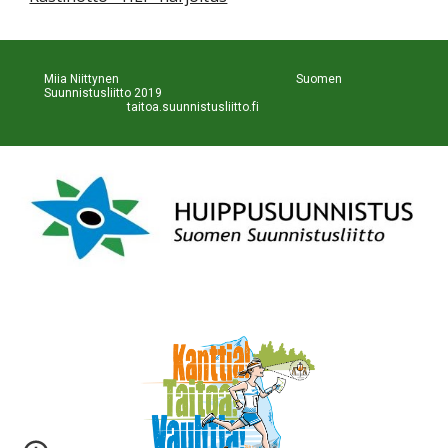
Miia Niittynen                                                           Suomen 
Suunnistusliitto 2019                                                             
taitoa.suunnistusliitto.fi 