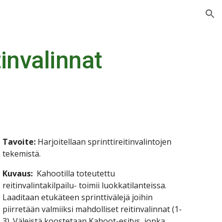
ion
tinvalinnat
Tavoite:
 Harjoitellaan sprinttireitinvalintojen 
tekemistä.
Kuvaus: 
 Kahootilla toteutettu 
reitinvalintakilpailu- toimii luokkatilanteissa. 
Laaditaan etukäteen sprinttivälejä joihin 
piirretään valmiiksi mahdolliset reitinvalinnat (1-
3). Väleistä koostetaan Kahoot-esitys, jonka 