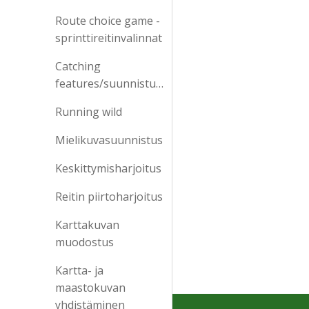
Route choice game -
sprinttireitinvalinnat
Catching
features/suunnistussimulaattori
Running wild
Mielikuvasuunnistus
Keskittymisharjoitus
Reitin piirtoharjoitus
Karttakuvan
muodostus
Kartta- ja
maastokuvan
yhdistäminen