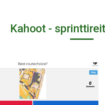
ip to main content
Skip to navigat
Kahoot - sprinttirei