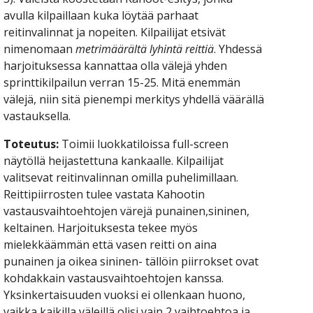
avulla kilpaillaan kuka löytää parhaat 
reitinvalinnat ja nopeiten. Kilpailijat etsivät 
nimenomaan 
metrimäärältä lyhintä reittiä
. Yhdessä 
harjoituksessa kannattaa olla välejä yhden 
sprinttikilpailun verran 15-25. Mitä enemmän 
välejä, niin sitä pienempi merkitys yhdellä väärällä 
vastauksella. 
Toteutus: 
Toimii luokkatiloissa full-screen 
näytöllä heijastettuna kankaalle. Kilpailijat 
valitsevat reitinvalinnan omilla puhelimillaan. 
Reittipiirrosten tulee vastata Kahootin 
vastausvaihtoehtojen värejä punainen,sininen, 
keltainen. Harjoituksesta tekee myös 
mielekkäämmän että vasen reitti on aina 
punainen ja oikea sininen- tällöin piirrokset ovat 
kohdakkain vastausvaihtoehtojen kanssa. 
Yksinkertaisuuden vuoksi ei ollenkaan huono, 
vaikka kaikilla väleillä olisi vain 2 vaihtoehtoa ja 