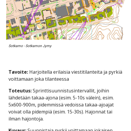
Sotkamo - Sotkamon Jymy
Tavoite:
 Harjoitella erilaisia viestitilanteita ja pyrkiä 
voittamaan joka tilanteessa
Toteutus: 
Sprinttisuunnistusintervallit, joihin 
lähdetään takaa-ajona (esim. 5-10s välein), esim. 
5x600-900m, pidemmissä vedoissa takaa-ajoajat 
voivat olla pidempiä (esim. 15-30s). Hajonnat tai 
ilman hajontoja.
Kuvaus:
 Suunnistaja pyrkii voittamaan jokaisen 