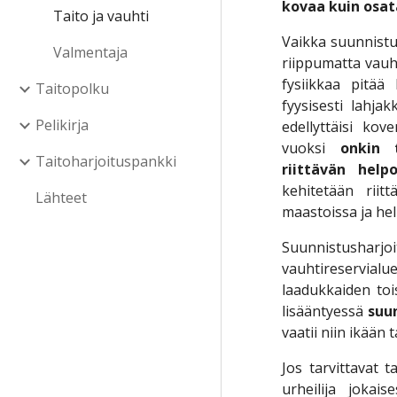
kovaa kuin osat
Taito ja vauhti
Vaikka suunnistus
Valmentaja
riippumatta vauhd
fysiikkaa pitää 
Taitopolku
fyysisesti lahja
Pelikirja
edellyttäisi ko
vuoksi
onkin 
Taitoharjoituspankki
riittävän helpo
kehitetään riit
Lähteet
maastoissa ja hel
Suunnistusharj
vauhtireservialu
laadukkaiden toi
lisääntyessä
suun
vaatii niin ikään 
Jos tarvittavat 
urheilija jokai