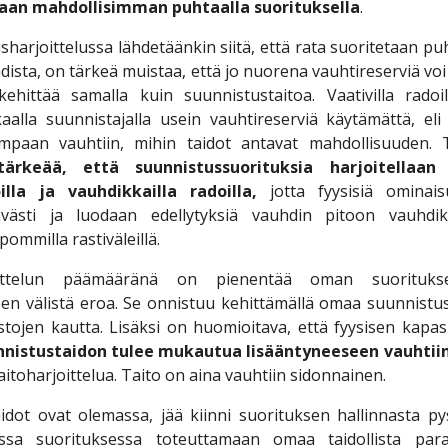
aan mahdollisimman puhtaalla suorituksella
.
harjoittelussa lähdetäänkin siitä, että rata suoritetaan pu
ista, on tärkeä muistaa, että jo nuorena vauhtireserviä voi 
kehittää samalla kuin suunnistustaitoa. Vaativilla radoil
kkaalla suunnistajalla usein vauhtireserviä käytämättä, el
vempaan vauhtiin, mihin taidot antavat mahdollisuuden.
tärkeää, että suunnistussuorituksia harjoitellaa
illa ja vauhdikkailla radoilla,
jotta fyysisiä ominais
tävästi ja luodaan edellytyksiä vauhdin pitoon vauhdik
pommilla rastiväleillä.
oittelun päämääränä
on
pienentää oman suorituks
een välistä eroa. Se onnistuu kehittämällä omaa suunnistu
stojen kautta. Lisäksi on huomioitava, että fyysisen kapas
nistustaidon tulee mukautua lisääntyneeseen vauhtii
taitoharjoittelua. Taito on aina vauhtiin sidonnainen.
taidot ovat olemassa, jää kiinni suorituksen hallinnasta p
sessa suorituksessa toteuttamaan omaa taidollista para