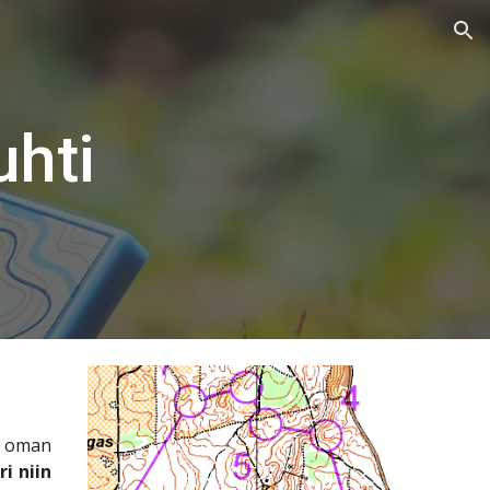
ion
uhti
ee oman
i niin