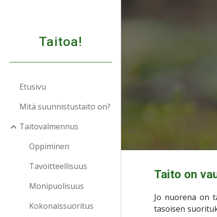
Sk
Taitoa!
Etusivu
Mitä suunnistustaito on?
Taitovalmennus
Oppiminen
Tavoitteellisuus
Taito on va
Monipuolisuus
Jo nuorena on tä
Kokonaissuoritus
tasoisen suoritu