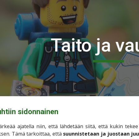
ip to main content
Skip to navigat
Taito ja va
uhtiin sidonnainen
rkeää ajatella niin, että lähdetään siitä, että kukin tek
ksen. Tämä tarkoittaa, että
suunnistetaan ja juostaan juur