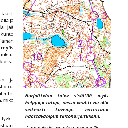
htaasti
olla ja
la jää
i kunto
 Tämän
n myös
uuksia
kaissa
en ja
staitoa
iteetin
Harjoittelun tulee sisältää myös
n
, mikä
helppoja ratoja, joissa vauhti voi olla
selkeästi kovempi verrattuna
haastavampiin taitoharjoituksiin.
ystyykö
staan.
 Normaalia kisavauhtia nopeammilla 