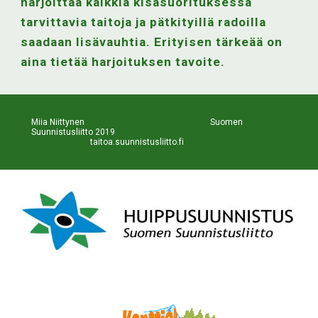
harjoittaa kaikkia kisasuorituksessa 
tarvittavia taitoja ja pätkityillä radoilla 
saadaan lisävauhtia. Erityisen tärkeää on 
aina tietää harjoituksen tavoite.
Miia Niittynen                                                           Suomen 
Suunnistusliitto 2019                                                             
taitoa.suunnistusliitto.fi 