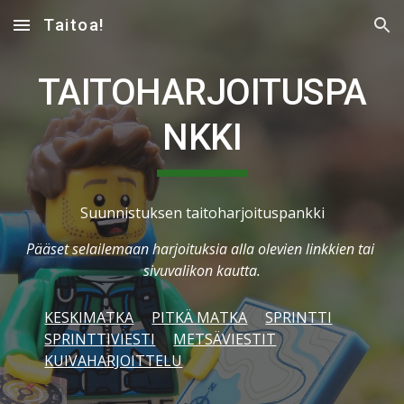
Taitoa!
Skip to main content
Skip to navigation
TAITOHARJOITUSPA
NKKI
Suunnistuksen taitoharjoituspankki
Pääset selailemaan harjoituksia alla olevien linkkien tai 
sivuvalikon kautta.
KESKIMATKA
PITKÄ MATKA
SPRINTTI
SPRINTTIVIESTI
METSÄVIESTIT
KUIVAHARJOITTELU