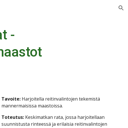
ion
 - 
aastot
Tavoite:
 Harjoitella reitinvalintojen tekemistä 
mannermaisissa maastoissa.
Toteutus: 
Keskimatkan rata, jossa harjoitellaan 
suunnistusta rinteessä ja erilaisia reitinvalintojen 