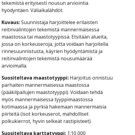
tekemistä erityisesti nousun arviointia 
hyödyntäen. Väliaikalähdöt.
Kuvaus:
 Suunnistaja harjoittelee erilaisten 
reitinvalintojen tekemistä mannermaisessa 
maastossa tai maastotyypissä. Etsitään alueita, 
jossa on korkeuseroja, jotta voidaan harjoitella 
rinnesuunnistusta, käyrien hyödyntämistä ja 
reitinvalintojen tekemistä nousumäärää 
arvioimalla.
Suositeltava maastotyyppi:
 Harjoitus onnistuu 
parhaiten mannermaisessa maastossa 
(pääkilpailujen maastotyyppi). Voidaan tehdä 
myös mannermaisessa tyyppimaastossa 
kotimaassa ja pyrkiä hakemaan mannermaisia 
piirteitä (isot korkeuserot, mahdolliset 
polkukierrot, hyvin selkeät rastipisteet).
Suositeltava karttatyyppi:
 1:10 000 