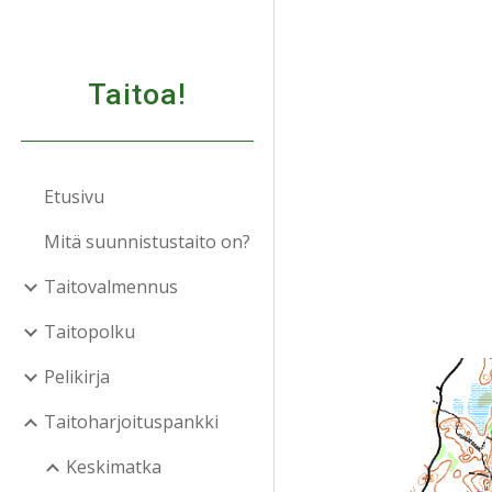
Sk
Taitoa!
Etusivu
Mitä suunnistustaito on?
Taitovalmennus
Taitopolku
Pelikirja
Taitoharjoituspankki
Keskimatka