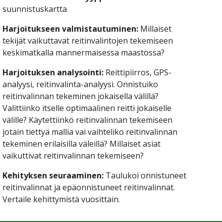
suunnistuskartta
Harjoitukseen valmistautuminen:
 Millaiset 
tekijät vaikuttavat reitinvalintojen tekemiseen 
keskimatkalla mannermaisessa maastossa?
Harjoituksen analysointi: 
Reittipiirros, GPS-
analyysi, reitinvalinta-analyysi. Onnistuiko 
reitinvalinnan tekeminen jokaisella välillä? 
Valittiinko itselle optimaalinen reitti jokaiselle 
välille? Käytettiinkö reitinvalinnan tekemiseen 
jotain tiettyä mallia vai vaihteliko reitinvalinnan 
tekeminen erilaisilla väleillä? Millaiset asiat 
vaikuttivat reitinvalinnan tekemiseen?
Kehityksen seuraaminen: 
Taulukoi onnistuneet 
reitinvalinnat ja epäonnistuneet reitinvalinnat. 
Vertaile kehittymistä vuosittain.