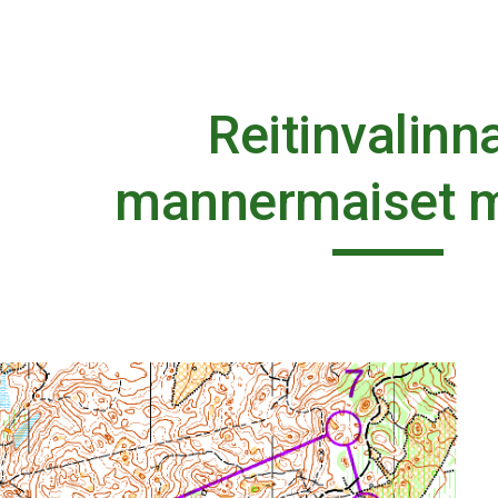
ip to main content
Skip to navigat
Reitinvalinnat
mannermaiset m