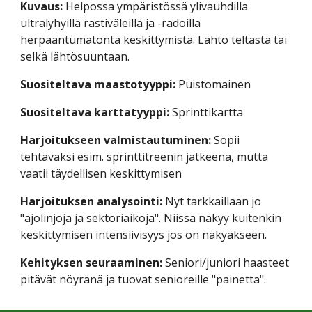
Kuvaus:
 Helpossa ympäristössä ylivauhdilla 
ultralyhyillä rastiväleillä ja -radoilla 
herpaantumatonta keskittymistä. Lähtö teltasta tai 
selkä lähtösuuntaan.
Suositeltava maastotyyppi:
 Puistomainen
Suositeltava karttatyyppi: 
Sprinttikartta
Harjoitukseen valmistautuminen:
 Sopii 
tehtäväksi esim. sprinttitreenin jatkeena, mutta 
vaatii täydellisen keskittymisen
Harjoituksen analysointi: 
Nyt tarkkaillaan jo 
"ajolinjoja ja sektoriaikoja". Niissä näkyy kuitenkin 
keskittymisen intensiivisyys jos on näkyäkseen. 
Kehityksen seuraaminen:
 Seniori/juniori haasteet 
pitävät nöyränä ja tuovat senioreille "painetta".