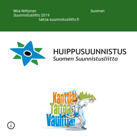
Miia Niittynen                                                           Suomen 
Suunnistusliitto 2019                                                             
taitoa.suunnistusliitto.fi 