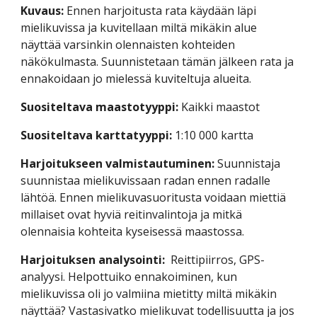
Kuvaus:
 Ennen harjoitusta rata käydään läpi 
mielikuvissa ja kuvitellaan miltä mikäkin alue 
näyttää varsinkin olennaisten kohteiden 
näkökulmasta. Suunnistetaan tämän jälkeen rata ja 
ennakoidaan jo mielessä kuviteltuja alueita.
Suositeltava maastotyyppi:
 Kaikki maastot
Suositeltava karttatyyppi:
 1:10 000 kartta
Harjoitukseen valmistautuminen:
 Suunnistaja 
suunnistaa mielikuvissaan radan ennen radalle 
lähtöä. Ennen mielikuvasuoritusta voidaan miettiä 
millaiset ovat hyviä reitinvalintoja ja mitkä 
olennaisia kohteita kyseisessä maastossa. 
Harjoituksen analysointi:  
Reittipiirros, GPS-
analyysi. Helpottuiko ennakoiminen, kun 
mielikuvissa oli jo valmiina mietitty miltä mikäkin 
näyttää? Vastasivatko mielikuvat todellisuutta ja jos 