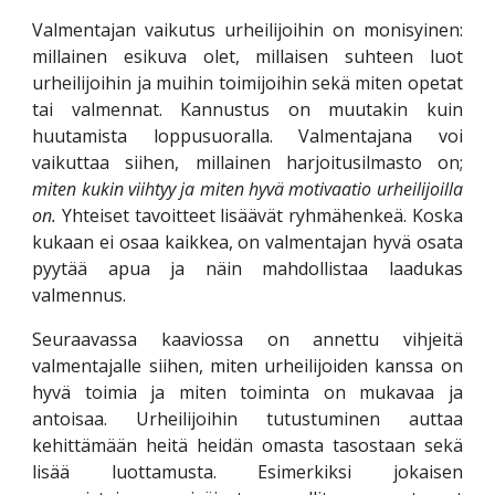
Valmentajan vaikutus urheilijoihin on monisyinen:
millainen esikuva olet, millaisen suhteen luot
urheilijoihin ja muihin toimijoihin sekä miten opetat
tai valmennat. Kannustus on muutakin kuin
huutamista loppusuoralla. Valmentajana voi
vaikuttaa siihen, millainen harjoitusilmasto on;
miten kukin viihtyy ja miten hyvä motivaatio urheilijoilla
on.
Yhteiset tavoitteet lisäävät ryhmähenkeä. Koska
kukaan ei osaa kaikkea, on valmentajan hyvä osata
pyytää apua ja näin mahdollistaa laadukas
valmennus.
Seuraavassa kaaviossa on annettu vihjeitä
valmentajalle siihen, miten urheilijoiden kanssa on
hyvä toimia ja miten toiminta on mukavaa ja
antoisaa. Urheilijoihin tutustuminen auttaa
kehittämään heitä heidän omasta tasostaan sekä
lisää luottamusta. Esimerkiksi jokaisen