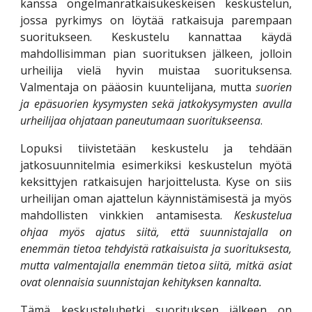
kanssa ongelmanratkaisukeskeisen keskustelun,
jossa pyrkimys on löytää ratkaisuja parempaan
suoritukseen. Keskustelu kannattaa käydä
mahdollisimman pian suorituksen jälkeen, jolloin
urheilija vielä hyvin muistaa suorituksensa.
Valmentaja on pääosin kuuntelijana, mutta
suorien
ja epäsuorien kysymysten sekä jatkokysymysten avulla
urheilijaa ohjataan paneutumaan suoritukseensa
.
Lopuksi tiivistetään keskustelu ja tehdään
jatkosuunnitelmia esimerkiksi keskustelun myötä
keksittyjen ratkaisujen harjoittelusta. Kyse on siis
urheilijan oman ajattelun käynnistämisestä ja myös
mahdollisten vinkkien antamisesta.
Keskustelua
ohjaa myös ajatus siitä, että suunnistajalla on
enemmän tietoa tehdyistä ratkaisuista ja suorituksesta,
mutta valmentajalla enemmän tietoa siitä, mitkä asiat
ovat olennaisia suunnistajan kehityksen kannalta.
Tämä keskusteluhetki suorituksen jälkeen on