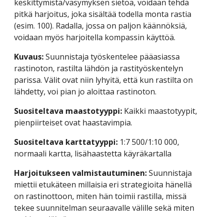
keskittymistä/väsymyksen sietoa, voidaan tehdä 
pitkä harjoitus, joka sisältää todella monta rastia 
(esim. 100). Radalla, jossa on paljon käännöksiä, 
voidaan myös harjoitella kompassin käyttöä.
Kuvaus:
 Suunnistaja työskentelee pääasiassa 
rastinoton, rastilta lähdön ja rastityöskentelyn 
parissa. Välit ovat niin lyhyitä, että kun rastilta on 
lähdetty, voi pian jo aloittaa rastinoton.
Suositeltava maastotyyppi:
 Kaikki maastotyypit, 
pienpiirteiset ovat haastavimpia.
Suositeltava karttatyyppi:
 1:7 500/1:10 000, 
normaali kartta, lisähaastetta käyräkartalla
Harjoitukseen valmistautuminen: 
Suunnistaja 
miettii etukäteen millaisia eri strategioita hänellä 
on rastinottoon, miten hän toimii rastilla, missä 
tekee suunnitelman seuraavalle välille sekä miten 