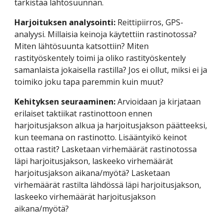
tarkistaa lähtösuunnan.
Harjoituksen analysointi: 
Reittipiirros, GPS-
analyysi. Millaisia keinoja käytettiin rastinotossa? 
Miten lähtösuunta katsottiin? Miten 
rastityöskentely toimi ja oliko rastityöskentely 
samanlaista jokaisella rastilla? Jos ei ollut, miksi ei ja 
toimiko joku tapa paremmin kuin muut?
Kehityksen seuraaminen: 
Arvioidaan ja kirjataan 
erilaiset taktiikat rastinottoon ennen 
harjoitusjakson alkua ja harjoitusjakson päätteeksi, 
kun teemana on rastinotto. Lisääntyikö keinot 
ottaa rastit? Lasketaan virhemäärät rastinotossa 
läpi harjoitusjakson, laskeeko virhemäärät 
harjoitusjakson aikana/myötä? Lasketaan 
virhemäärät rastilta lähdössä läpi harjoitusjakson, 
laskeeko virhemäärät harjoitusjakson 
aikana/myötä?