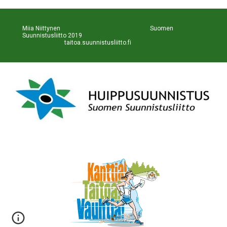
Miia Niittynen                                                           Suomen 
Suunnistusliitto 2019                                                             
taitoa.suunnistusliitto.fi 