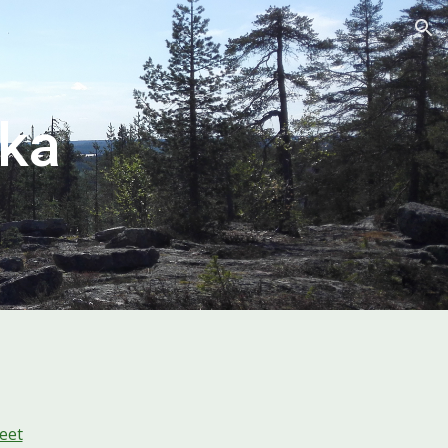
ion
tka
eet