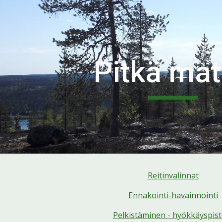
ip to main content
Skip to navigat
Pitkä ma
Reitinvalinnat
Ennakointi-havainnointi
Pelkistäminen - hyökkäyspist