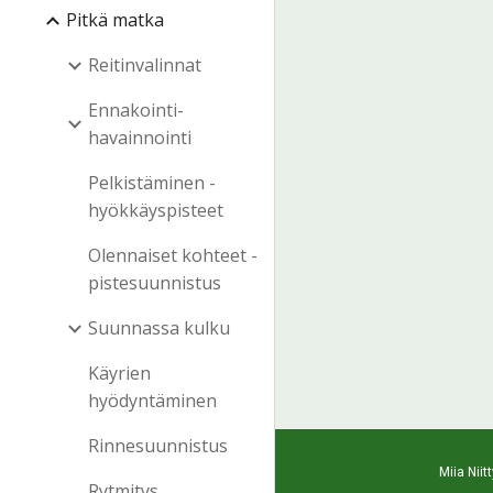
Pitkä matka
Reitinvalinnat
Ennakointi-
havainnointi
Pelkistäminen -
hyökkäyspisteet
Olennaiset kohteet -
pistesuunnistus
Suunnassa kulku
Käyrien
hyödyntäminen
Rinnesuunnistus
Miia Niittyn
Rytmitys