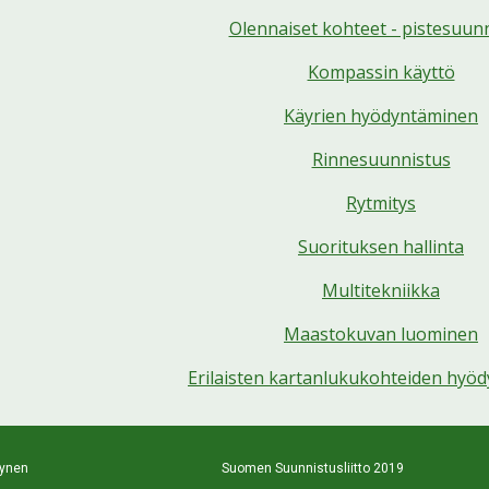
Olennaiset kohteet - pistesuun
Kompassin käyttö
Käyrien hyödyntäminen
Rinnesuunnistus
Rytmitys
Suorituksen hallinta
Multitekniikka
Maastokuvan luominen
Erilaisten kartanlukukohteiden hyö
en                                                           Suomen Suunnistusliitto 2019                          