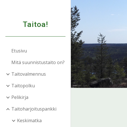
Sk
Taitoa!
Etusivu
Mitä suunnistustaito on?
Taitovalmennus
Taitopolku
Pelikirja
Taitoharjoituspankki
Keskimatka