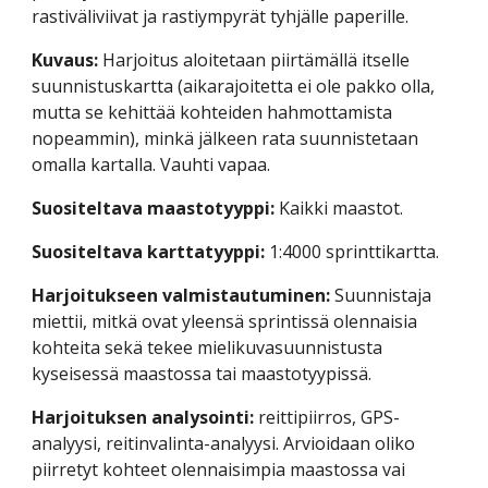
rastiväliviivat ja rastiympyrät tyhjälle paperille.
Kuvaus:
 Harjoitus aloitetaan piirtämällä itselle 
suunnistuskartta (aikarajoitetta ei ole pakko olla, 
mutta se kehittää kohteiden hahmottamista 
nopeammin), minkä jälkeen rata suunnistetaan 
omalla kartalla. Vauhti vapaa.
Suositeltava maastotyyppi:
 Kaikki maastot.
Suositeltava karttatyyppi:
 1:4000 sprinttikartta.
Harjoitukseen valmistautuminen:
 Suunnistaja 
miettii, mitkä ovat yleensä sprintissä olennaisia 
kohteita sekä tekee mielikuvasuunnistusta 
kyseisessä maastossa tai maastotyypissä.
Harjoituksen analysointi: 
reittipiirros, GPS-
analyysi, reitinvalinta-analyysi. Arvioidaan oliko 
piirretyt kohteet olennaisimpia maastossa vai 